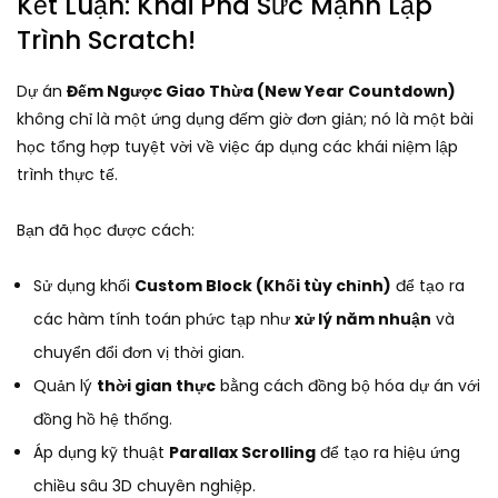
Kết Luận: Khai Phá Sức Mạnh Lập
Trình Scratch!
Dự án
Đếm Ngược Giao Thừa (New Year Countdown)
không chỉ là một ứng dụng đếm giờ đơn giản; nó là một bài
học tổng hợp tuyệt vời về việc áp dụng các khái niệm lập
trình thực tế.
Bạn đã học được cách:
Sử dụng khối
Custom Block (Khối tùy chỉnh)
để tạo ra
các hàm tính toán phức tạp như
xử lý năm nhuận
và
chuyển đổi đơn vị thời gian.
Quản lý
thời gian thực
bằng cách đồng bộ hóa dự án với
đồng hồ hệ thống.
Áp dụng kỹ thuật
Parallax Scrolling
để tạo ra hiệu ứng
chiều sâu 3D chuyên nghiệp.