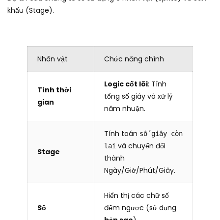
khấu (Stage).
Nhân vật
Chức năng chính
Logic cốt lõi
: Tính
Tính thời
tổng số giây và xử lý
gian
năm nhuận.
Tính toán
số giây còn
và chuyển đổi
lại
Stage
thành
Ngày/Giờ/Phút/Giây.
Hiển thị các chữ số
Số
đếm ngược (sử dụng
bản sao
).