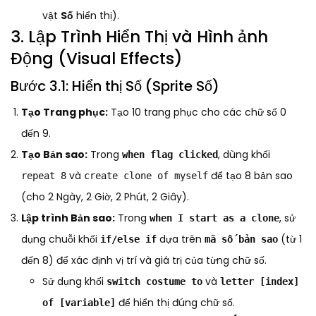
vật
Số
hiển thị).
3. Lập Trình Hiển Thị và Hình ảnh
Động (Visual Effects)
Bước 3.1: Hiển thị Số (Sprite Số)
Tạo Trang phục:
Tạo 10 trang phục cho các chữ số 0
đến 9.
Tạo Bản sao:
Trong
, dùng khối
when flag clicked
và
để tạo 8 bản sao
repeat 8
create clone of myself
(cho 2 Ngày, 2 Giờ, 2 Phút, 2 Giây).
Lập trình Bản sao:
Trong
, sử
when I start as a clone
dụng chuỗi khối
dựa trên
(từ 1
if/else if
mã số bản sao
đến 8) để xác định vị trí và giá trị của từng chữ số.
Sử dụng khối
và
switch costume to
letter [index]
để hiển thị đúng chữ số.
of [variable]