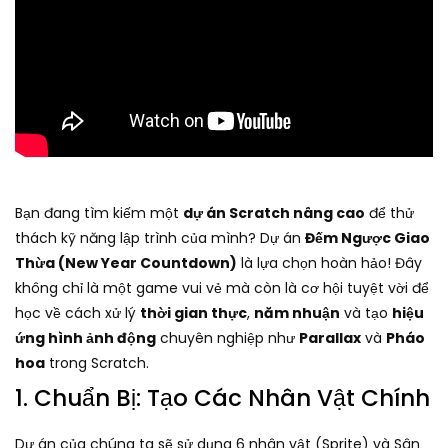
Bạn đang tìm kiếm một
dự án Scratch nâng cao
để thử
thách kỹ năng lập trình của mình? Dự án
Đếm Ngược Giao
Thừa (New Year Countdown)
là lựa chọn hoàn hảo! Đây
không chỉ là một game vui vẻ mà còn là cơ hội tuyệt vời để
học về cách xử lý
thời gian thực
,
năm nhuận
và tạo
hiệu
ứng hình ảnh động
chuyên nghiệp như
Parallax
và
Pháo
hoa
trong Scratch.
1. Chuẩn Bị: Tạo Các Nhân Vật Chính
Dự án của chúng ta sẽ sử dụng 6 nhân vật (Sprite) và Sân