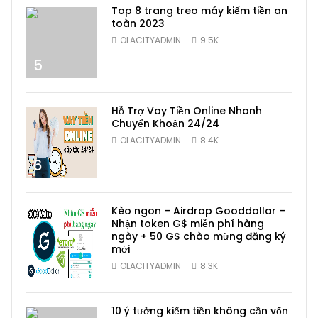
Top 8 trang treo máy kiếm tiền an
toàn 2023
OLACITYADMIN
9.5K
5
Hỗ Trợ Vay Tiền Online Nhanh
Chuyển Khoản 24/24
OLACITYADMIN
8.4K
6
Kèo ngon – Airdrop Gooddollar –
Nhận token G$ miễn phí hàng
ngày + 50 G$ chào mừng đăng ký
mới
7
OLACITYADMIN
8.3K
10 ý tưởng kiếm tiền không cần vốn