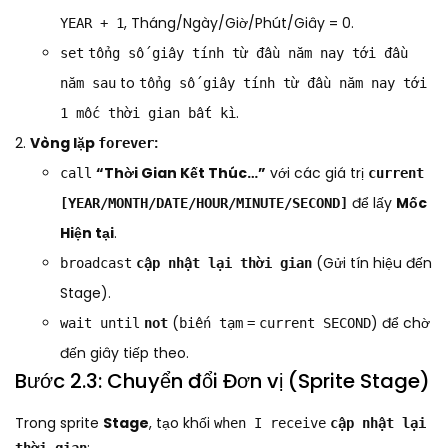
, Tháng/Ngày/Giờ/Phút/Giây = 0.
YEAR + 1
set
tổng số giây tính từ đầu năm nay tới đầu
to
năm sau
tổng số giây tính từ đầu năm nay tới
.
1 mốc thời gian bất kì
Vòng lặp
:
forever
“Thời Gian Kết Thúc…”
với các giá trị
call
current
để lấy
Mốc
[YEAR/MONTH/DATE/HOUR/MINUTE/SECOND]
Hiện tại
.
(Gửi tín hiệu đến
broadcast
cập nhật lại thời gian
Stage).
(
) để chờ
wait until
not
biến tạm
=
current SECOND
đến giây tiếp theo.
Bước 2.3: Chuyển đổi Đơn vị (Sprite Stage)
Trong sprite
Stage
, tạo khối
when I receive
cập nhật lại