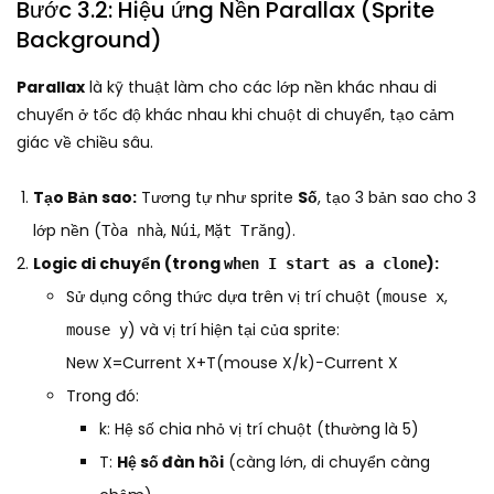
Bước 3.2: Hiệu ứng Nền Parallax (Sprite
Background)
Parallax
là kỹ thuật làm cho các lớp nền khác nhau di
chuyển ở tốc độ khác nhau khi chuột di chuyển, tạo cảm
giác về chiều sâu.
Tạo Bản sao:
Tương tự như sprite
Số
, tạo 3 bản sao cho 3
lớp nền (
,
,
).
Tòa nhà
Núi
Mặt Trăng
Logic di chuyển (trong
):
when I start as a clone
Sử dụng công thức dựa trên vị trí chuột (
,
mouse x
) và vị trí hiện tại của sprite:
mouse y
New X=Current X+T(mouse X/k)−Current X​
Trong đó:
k: Hệ số chia nhỏ vị trí chuột (thường là 5)
T:
Hệ số đàn hồi
(càng lớn, di chuyển càng