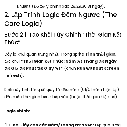
(Để xử lý chính xác 28,29,30,31 ngày).
Nhuận)
2. Lập Trình Logic Đếm Ngược (The
Core Logic)
Bước 2.1: Tạo Khối Tùy Chỉnh “Thời Gian Kết
Thúc”
Đây là khối quan trọng nhất. Trong sprite
Tính thời gian
,
tạo khối
“Thời Gian Kết Thúc: Năm %s Tháng %s Ngày
%s Giờ %s Phút %s Giây %s”
(chọn
Run without screen
refresh
).
Khối này tính tổng số giây từ đầu năm (01/01 năm hiện tại)
đến mốc thời gian bạn nhập vào (hoặc thời gian hiện tại).
Logic chính:
Tính Giây cho các Năm/Tháng trọn vẹn:
Lặp qua từng