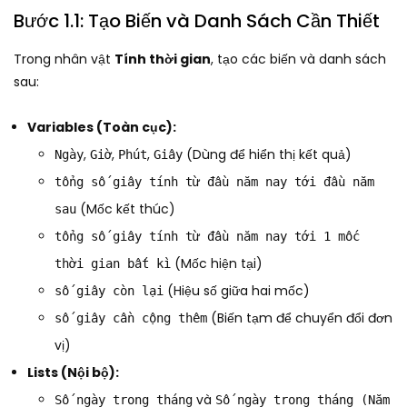
Bước 1.1: Tạo Biến và Danh Sách Cần Thiết
Trong nhân vật
Tính thời gian
, tạo các biến và danh sách
sau:
Variables (Toàn cục):
,
,
,
(Dùng để hiển thị kết quả)
Ngày
Giờ
Phút
Giây
tổng số giây tính từ đầu năm nay tới đầu năm
(Mốc kết thúc)
sau
tổng số giây tính từ đầu năm nay tới 1 mốc
(Mốc hiện tại)
thời gian bất kì
(Hiệu số giữa hai mốc)
số giây còn lại
(Biến tạm để chuyển đổi đơn
số giây cần cộng thêm
vị)
Lists (Nội bộ):
và
Số ngày trong tháng
Số ngày trong tháng (Năm