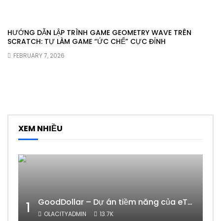
HƯỚNG DẪN LẬP TRÌNH GAME GEOMETRY WAVE TRÊN
SCRATCH: TỰ LÀM GAME “ỨC CHẾ” CỰC ĐỈNH
FEBRUARY 7, 2026
XEM NHIỀU
GoodDollar – Dự án tiềm năng của eToro có phải lừa đảo hay không?
1
OLACITYADMIN
13.7K