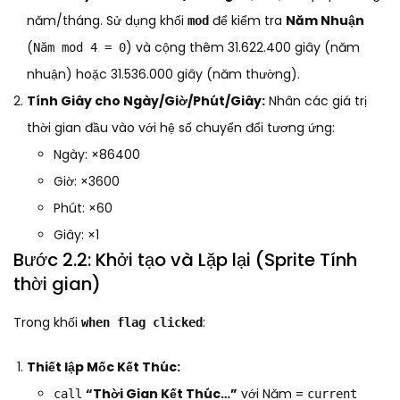
năm/tháng. Sử dụng khối
để kiểm tra
Năm Nhuận
mod
(
) và cộng thêm 31.622.400 giây (năm
Năm mod 4 = 0
nhuận) hoặc 31.536.000 giây (năm thường).
Tính Giây cho Ngày/Giờ/Phút/Giây:
Nhân các giá trị
thời gian đầu vào với hệ số chuyển đổi tương ứng:
Ngày: ×86400
Giờ: ×3600
Phút: ×60
Giây: ×1
Bước 2.2: Khởi tạo và Lặp lại (Sprite Tính
thời gian)
Trong khối
:
when flag clicked
Thiết lập Mốc Kết Thúc:
“Thời Gian Kết Thúc…”
với Năm =
call
current