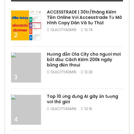
ACCESSTRADE | 30tr/tháng Kiếm
Tiền Online Với Accesstrade Từ Mô
Hình Copy Dán Và Sự Thật
OLACITYADMIN
13.7K
2
Hướng dẫn Ola City cho người mới
bắt đầu: Cách Kiếm 200k ngày
bằng điện thoại
OLACITYADMIN
12.2K
3
Top 10 ứng dụng AI gây ấn tượng
với thế giới
OLACITYADMIN
10.1K
4