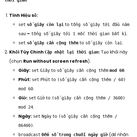
:
thời gian
Tính Hiệu số:
to
set
số giây còn lại
tổng số giây tới đầu năm
–
.
sau
tổng số giây tới 1 mốc thời gian bất kì
to
.
set
số giây cần cộng thêm
số giây còn lại
Khối Tùy Chỉnh
:
Tạo khối này
Cập nhật lại thời gian
(chọn
Run without screen refresh
).
Giây:
to
.
set
Giây
số giây cần cộng thêm
mod 60
Phút:
to
set
Phút
(số giây cần cộng thêm / 60)
.
mod 60
Giờ:
to
set
Giờ
(số giây cần cộng thêm / 3600)
.
mod 24
Ngày:
to
set
Ngày
(số giây cần cộng thêm /
.
86400)
(để nhân
broadcast
Đếm số trong chuỗi ngày giờ