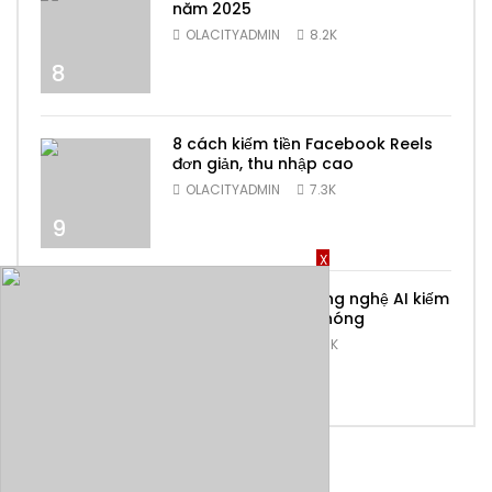
năm 2025
OLACITYADMIN
8.2K
8
8 cách kiếm tiền Facebook Reels
đơn giản, thu nhập cao
OLACITYADMIN
7.3K
9
X
Top 6 ứng dụng công nghệ AI kiếm
tiền online nhanh chóng
OLACITYADMIN
6.9K
10