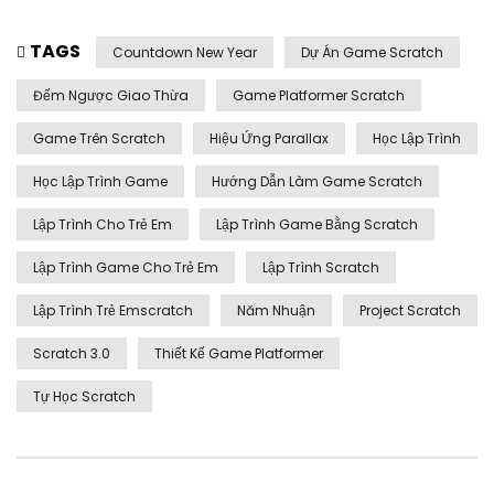
TAGS
Countdown New Year
Dự Án Game Scratch
Đếm Ngược Giao Thừa
Game Platformer Scratch
Game Trên Scratch
Hiệu Ứng Parallax
Học Lập Trình
Học Lập Trình Game
Hướng Dẫn Làm Game Scratch
Lập Trình Cho Trẻ Em
Lập Trình Game Bằng Scratch
Lập Trình Game Cho Trẻ Em
Lập Trình Scratch
Lập Trình Trẻ Emscratch
Năm Nhuận
Project Scratch
Scratch 3.0
Thiết Kế Game Platformer
Tự Học Scratch