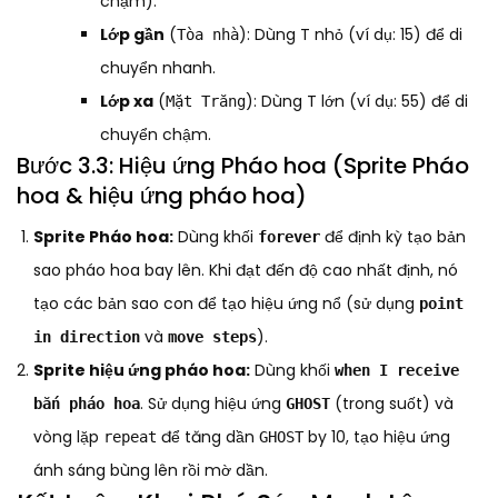
chậm).
Lớp gần
(
): Dùng T nhỏ (ví dụ: 15) để di
Tòa nhà
chuyển nhanh.
Lớp xa
(
): Dùng T lớn (ví dụ: 55) để di
Mặt Trăng
chuyển chậm.
Bước 3.3: Hiệu ứng Pháo hoa (Sprite Pháo
hoa & hiệu ứng pháo hoa)
Sprite Pháo hoa:
Dùng khối
để định kỳ tạo bản
forever
sao pháo hoa bay lên. Khi đạt đến độ cao nhất định, nó
tạo các bản sao con để tạo hiệu ứng nổ (sử dụng
point
và
).
in direction
move steps
Sprite hiệu ứng pháo hoa:
Dùng khối
when I receive
. Sử dụng hiệu ứng
(trong suốt) và
bắn pháo hoa
GHOST
vòng lặp
để tăng dần
by 10, tạo hiệu ứng
repeat
GHOST
ánh sáng bùng lên rồi mờ dần.