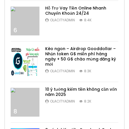
Hỗ Trợ Vay Tiền Online Nhanh
Chuyển Khoản 24/24
OLACITYADMIN
8.4K
6
Kèo ngon – Airdrop Gooddollar –
Nhận token G$ miễn phí hàng
ngày + 50 G$ chào mừng đăng ký
mới
7
OLACITYADMIN
8.3K
10 ý tưởng kiếm tiền không cần vốn
năm 2025
OLACITYADMIN
8.2K
8