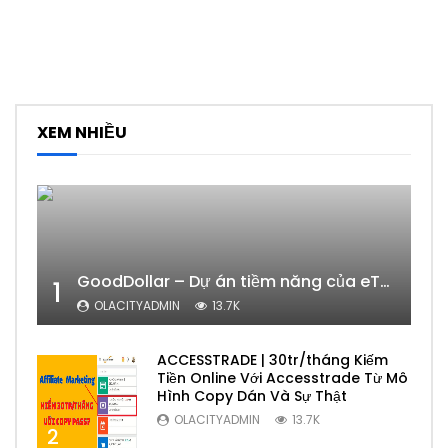
XEM NHIỀU
GoodDollar – Dự án tiềm năng của eToro có phải lừa đảo hay không?
1
OLACITYADMIN
13.7K
ACCESSTRADE | 30tr/tháng Kiếm
Tiền Online Với Accesstrade Từ Mô
Hình Copy Dán Và Sự Thật
OLACITYADMIN
13.7K
2