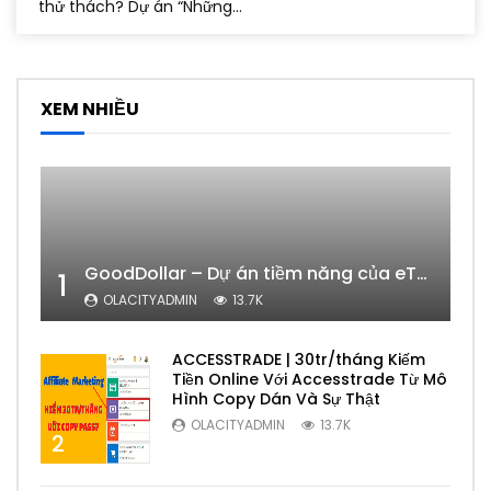
thử thách? Dự án “Những...
XEM NHIỀU
GoodDollar – Dự án tiềm năng của eToro có phải lừa đảo hay không?
1
OLACITYADMIN
13.7K
ACCESSTRADE | 30tr/tháng Kiếm
Tiền Online Với Accesstrade Từ Mô
Hình Copy Dán Và Sự Thật
OLACITYADMIN
13.7K
2