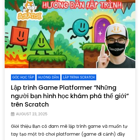
GÓC HỌC TẬP
HƯỚNG DẪN
LẬP TRÌNH SCRATCH
Lập trình Game Platformer “Những
người bạn hình học khám phá thế giới”
trên Scratch
AUGUST 23, 2025
Giới thiệu Bạn có đam mê lập trình game và muốn tự
tay tạo một trò chơi platformer (game đi cảnh) đầy