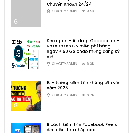
Chuyển Khoản 24/24
OLACITYADMIN
8.5K
6
Kèo ngon – Airdrop Gooddollar –
Nhận token G$ miễn phí hàng
ngày + 50 G$ chào mừng đăng ký
mới
7
OLACITYADMIN
8.3K
10 ý tưởng kiếm tiền không cần vốn
năm 2025
OLACITYADMIN
8.2K
8
8 cách kiếm tiền Facebook Reels
đơn giản, thu nhập cao