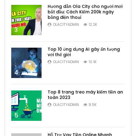
Hướng dẫn Ola City cho người mới
bắt đầu: Cách Kiếm 200k ngày
bằng điện thoại
OLACITYADMIN
12.2K
3
Top 10 ứng dụng AI gây ấn tượng
với thế giới
OLACITYADMIN
10.1K
4
Top 8 trang treo máy kiếm tiền an
toàn 2023
OLACITYADMIN
9.5K
5
Hỗ Trợ Vay Tiền Online Nhanh