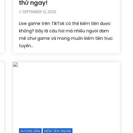
thử ngay!
SEPTEMBER 12, 2023
Live game trên TikTok có thể kiếm tiền được
không? Đây là câu hỏi mà nhiều người đam
mê chơi game và mong muốn kiếm tiền trực
tuyến...
HƯỚNG DẪN
KIẾM TIỀN ONLINE