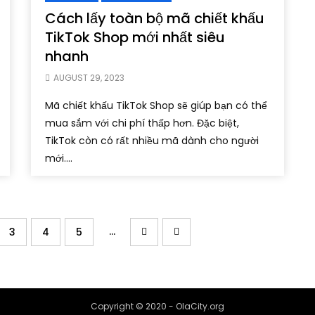
Cách lấy toàn bộ mã chiết khấu
TikTok Shop mới nhất siêu
nhanh
AUGUST 29, 2023
Mã chiết khấu TikTok Shop sẽ giúp bạn có thể
mua sắm với chi phí thấp hơn. Đặc biệt,
TikTok còn có rất nhiều mã dành cho người
mới....
...
3
4
5
Copyright © 2020 - OlaCity.org