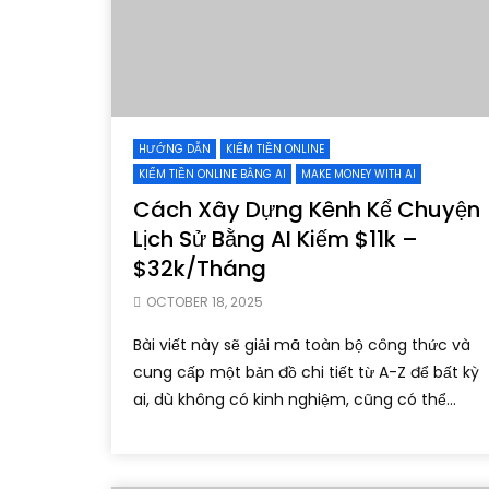
HƯỚNG DẪN
KIẾM TIỀN ONLINE
KIẾM TIỀN ONLINE BẰNG AI
MAKE MONEY WITH AI
Cách Xây Dựng Kênh Kể Chuyện
Lịch Sử Bằng AI Kiếm $11k –
$32k/Tháng
OCTOBER 18, 2025
Bài viết này sẽ giải mã toàn bộ công thức và
cung cấp một bản đồ chi tiết từ A-Z để bất kỳ
ai, dù không có kinh nghiệm, cũng có thể...