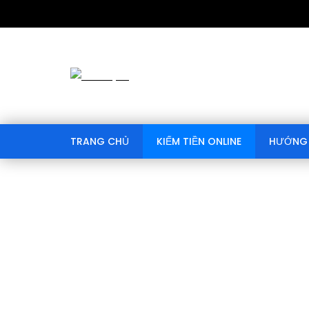
TRANG CHỦ
KIẾM TIỀN ONLINE
HƯỚNG