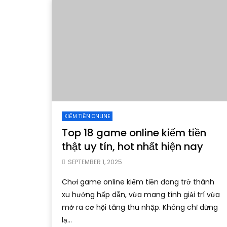
KIẾM TIỀN ONLINE
Top 18 game online kiếm tiền
thật uy tín, hot nhất hiện nay
SEPTEMBER 1, 2025
Chơi game online kiếm tiền đang trở thành
xu hướng hấp dẫn, vừa mang tính giải trí vừa
mở ra cơ hội tăng thu nhập. Không chỉ dừng
lạ...