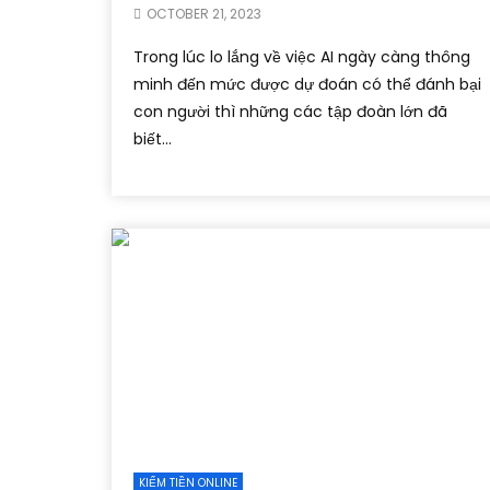
OCTOBER 21, 2023
Trong lúc lo lắng về việc AI ngày càng thông
minh đến mức được dự đoán có thể đánh bại
con người thì những các tập đoàn lớn đã
biết...
KIẾM TIỀN ONLINE