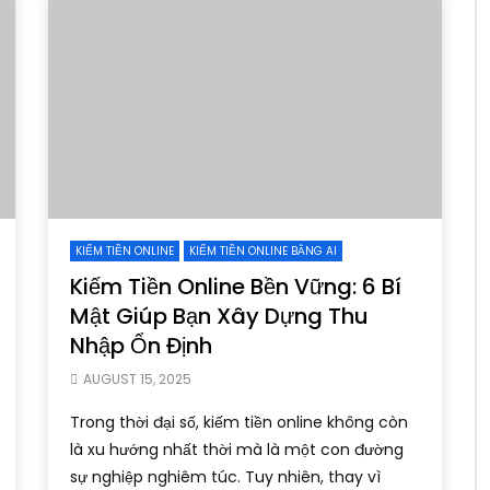
KIẾM TIỀN ONLINE
KIẾM TIỀN ONLINE BẰNG AI
Kiếm Tiền Online Bền Vững: 6 Bí
Mật Giúp Bạn Xây Dựng Thu
Nhập Ổn Định
AUGUST 15, 2025
Trong thời đại số, kiếm tiền online không còn
là xu hướng nhất thời mà là một con đường
sự nghiệp nghiêm túc. Tuy nhiên, thay vì