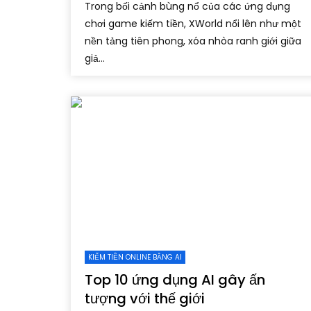
Trong bối cảnh bùng nổ của các ứng dụng
chơi game kiếm tiền, XWorld nổi lên như một
nền tảng tiên phong, xóa nhòa ranh giới giữa
giả...
KIẾM TIỀN ONLINE BẰNG AI
Top 10 ứng dụng AI gây ấn
tượng với thế giới