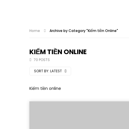
Home
Archive by Category "Kiếm tiền Online"
KIẾM TIỀN ONLINE
70 POSTS
SORT BY:
LATEST
Kiếm tiền online