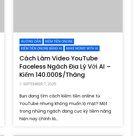
HƯỚNG DẪN
KIẾM TIỀN ONLINE
KIẾM TIỀN ONLINE BẰNG AI
MAKE MONEY WITH AI
Cách Làm Video YouTube
Faceless Ngách Địa Lý Với AI –
Kiếm 140.000$/Tháng
SEPTEMBER 7, 2025
Bạn đang tìm cách kiếm tiền online từ
YouTube nhưng không muốn lộ mặt? Một
trong những ngách đang cực kỳ tiềm năng
hiện nay chính là...