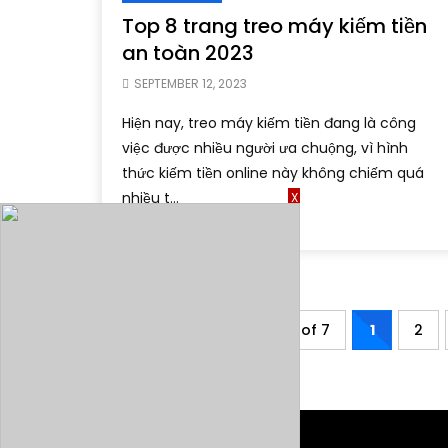
Top 8 trang treo máy kiếm tiền
an toàn 2023
SEPTEMBER 12, 2023
Hiện nay, treo máy kiếm tiền đang là công
việc được nhiều người ưa chuộng, vì hình
thức kiếm tiền online này không chiếm quá
nhiều t...
X
Page 1 of 7
1
2