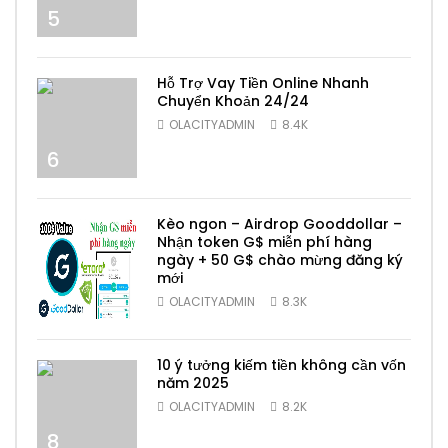
5
Hỗ Trợ Vay Tiền Online Nhanh
Chuyển Khoản 24/24
OLACITYADMIN
8.4K
6
Kèo ngon – Airdrop Gooddollar –
Nhận token G$ miễn phí hàng
ngày + 50 G$ chào mừng đăng ký
mới
7
OLACITYADMIN
8.3K
10 ý tưởng kiếm tiền không cần vốn
năm 2025
OLACITYADMIN
8.2K
8