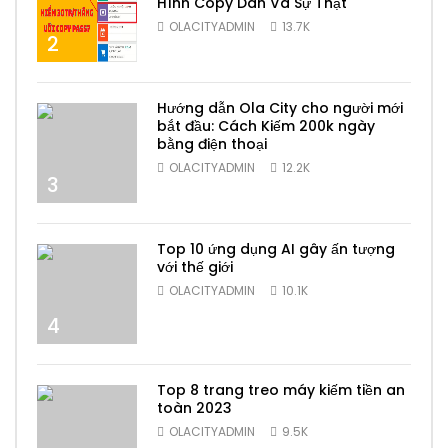
Hình Copy Dán Và Sự Thật
OLACITYADMIN
13.7K
2
Hướng dẫn Ola City cho người mới
bắt đầu: Cách Kiếm 200k ngày
bằng điện thoại
OLACITYADMIN
12.2K
3
Top 10 ứng dụng AI gây ấn tượng
với thế giới
OLACITYADMIN
10.1K
4
Top 8 trang treo máy kiếm tiền an
toàn 2023
OLACITYADMIN
9.5K