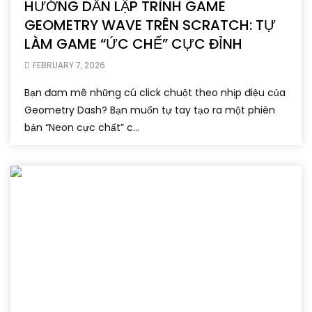
HƯỚNG DẪN LẬP TRÌNH GAME
GEOMETRY WAVE TRÊN SCRATCH: TỰ
LÀM GAME “ỨC CHẾ” CỰC ĐỈNH
FEBRUARY 7, 2026
Bạn đam mê những cú click chuột theo nhịp điệu của
Geometry Dash? Bạn muốn tự tay tạo ra một phiên
bản “Neon cực chất” c...