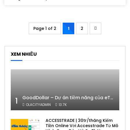
Page 1 of 2
1
2
XEM NHIỀU
GoodDollar – Dự án tiềm năng của eToro có phải lừa đảo hay không?
1
OLACITYADMIN
13.7K
ACCESSTRADE | 30tr/tháng Kiếm
Tiền Online Với Accesstrade Từ Mô