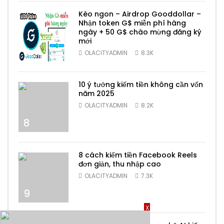
Kèo ngon – Airdrop Gooddollar –
Nhận token G$ miễn phí hàng
ngày + 50 G$ chào mừng đăng ký
mới
7
OLACITYADMIN
8.3K
10 ý tưởng kiếm tiền không cần vốn
năm 2025
OLACITYADMIN
8.2K
8
8 cách kiếm tiền Facebook Reels
đơn giản, thu nhập cao
OLACITYADMIN
7.3K
9
X