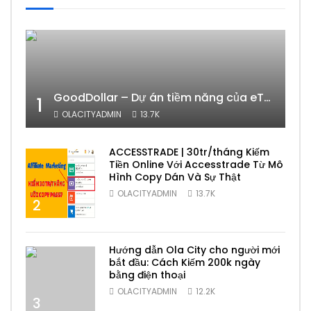
GoodDollar – Dự án tiềm năng của eToro có phải lừa đảo hay không?
1
OLACITYADMIN
13.7K
ACCESSTRADE | 30tr/tháng Kiếm
Tiền Online Với Accesstrade Từ Mô
Hình Copy Dán Và Sự Thật
OLACITYADMIN
13.7K
2
Hướng dẫn Ola City cho người mới
bắt đầu: Cách Kiếm 200k ngày
bằng điện thoại
OLACITYADMIN
12.2K
3