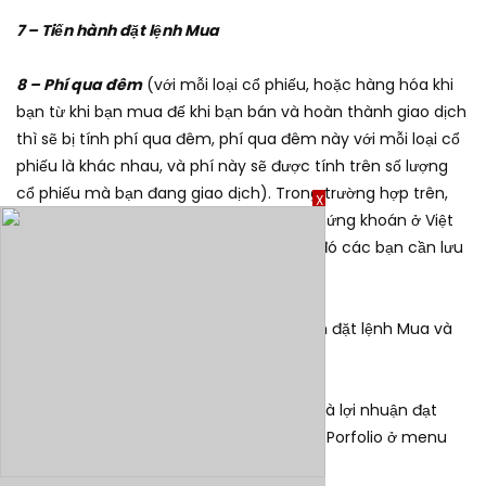
7 – Tiến hành đặt lệnh Mua
8 – Phí qua đêm
(với mỗi loại cổ phiếu, hoặc hàng hóa khi
bạn từ khi bạn mua đế khi bạn bán và hoàn thành giao dịch
thì sẽ bị tính phí qua đêm, phí qua đêm này với mỗi loại cổ
phiếu là khác nhau, và phí này sẽ được tính trên số lượng
cổ phiếu mà bạn đang giao dịch). Trong trường hợp trên,
X
phí qua đêm là 4$/ngày. (với các sàn chứng khoán ở Việt
Nam thì không có phí qua đêm này, do đó các bạn cần lưu
ý và tính toán khi giao dịch)
Như vậy là bạn đã hoàn thành xong cách đặt lệnh Mua và
Bán trên Etoro rồi.
Để kiểm tra các sản phẩm mình đã đặt và lợi nhuận đạt
được như thế nào thì bạn thì bạn ấn vào Porfolio ở menu
bên trái sẽ thấy như sau