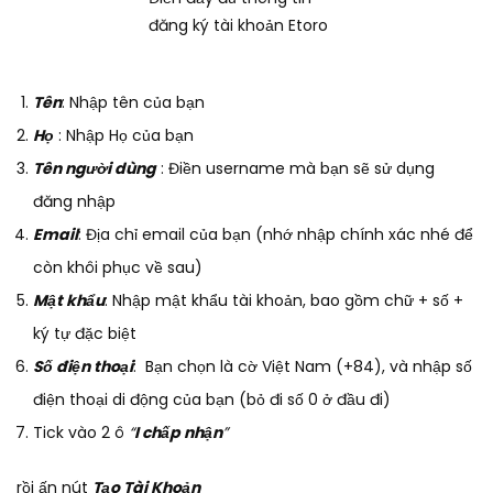
đăng ký tài khoản Etoro
Tên
: Nhập tên của bạn
Họ
: Nhập Họ của bạn
Tên người dùng
: Điền username mà bạn sẽ sử dụng
đăng nhập
Email
: Địa chỉ email của bạn (nhớ nhập chính xác nhé để
còn khôi phục về sau)
Mật khẩu
: Nhập mật khẩu tài khoản, bao gồm chữ + số +
ký tự đặc biệt
Số điện thoại
: Bạn chọn là cờ Việt Nam (+84), và nhập số
điện thoại di động của bạn (bỏ đi số 0 ở đầu đi)
Tick vào 2 ô
“
I chấp nhận
”
rồi ấn nút
Tạo Tài Khoản