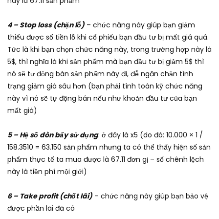
này là 67.11 sản phẩm
4 – Stop loss (chặn lỗ)
– chức năng này giúp bạn giảm
thiểu được số tiền lỗ khi cổ phiếu bạn đầu tư bị mất giá quá.
Tức là khi bạn chọn chức năng này, trong trường hợp này là
5$, thì nghĩa là khi sản phẩm mà bạn đầu tư bị giảm 5$ thì
nó sẽ tự động bán sản phẩm này đi, đễ ngăn chặn tình
trạng giảm giá sâu hơn (bạn phải tính toán kỹ chức năng
này vì nó sẽ tự động bán nếu như khoản đầu tư của bạn
mất giá)
5 – Hệ số đòn bẩy sử dụng
: ở đây là x5 (do đó: 10.000 × 1 /
158.3510 = 63.150 sản phẩm nhưng ta có thể thấy hiện số sản
phẩm thực tế ta mua được là 67.11 đơn gị – số chênh lệch
này là tiền phí mội giới)
6 – Take profit (chốt lãi)
– chức năng này giúp bạn bảo vệ
được phần lãi đã có