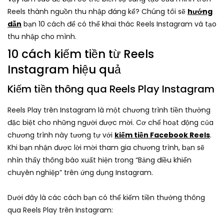
Reels thành nguồn thu nhập đáng kể? Chúng tôi sẽ
hướng
dẫn
bạn 10 cách để có thể khai thác Reels Instagram và tạo
thu nhập cho mình.
10 cách kiếm tiền từ Reels
Instagram hiệu quả
Kiếm tiền thông qua Reels Play Instagram
Reels Play trên Instagram là một chương trình tiền thưởng
đặc biệt cho những người được mời. Cơ chế hoạt động của
chương trình này tương tự với
kiếm tiền Facebook Reels
.
Khi bạn nhận được lời mời tham gia chương trình, bạn sẽ
nhìn thấy thông báo xuất hiện trong “Bảng điều khiển
chuyên nghiệp” trên ứng dụng Instagram.
Dưới đây là các cách bạn có thể kiếm tiền thưởng thông
qua Reels Play trên Instagram: