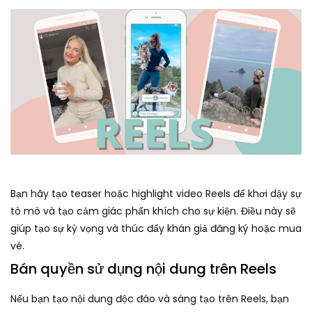
Bạn hãy tạo teaser hoặc highlight video Reels để khơi dậy sự
tò mò và tạo cảm giác phấn khích cho sự kiện. Điều này sẽ
giúp tạo sự kỳ vọng và thúc đẩy khán giả đăng ký hoặc mua
vé.
Bán quyền sử dụng nội dung trên Reels
Nếu bạn tạo nội dung độc đáo và sáng tạo trên Reels, bạn