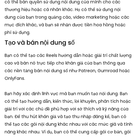
có thể bán quyền sử dụng nội dung của mình cho các
thương hiệu hoặc cá nhân khác. Họ có thể sử dụng nội
dung của bạn trong quảng cáo, video marketing hoặc các
mục đích khác, và bạn sẽ nhận được tiền hoa hồng hoặc
phí sử dụng.
Tạo và bán nội dung số
Bạn có thể tạo các Reels hướng dẫn hoặc giải trí chất lượng
cao và bán nó trực tiếp cho khán giả của bạn thông qua
các nền tảng bán nội dung số như Patreon, Gumroad hoặc
OnlyFans.
Bạn hãy xác định lĩnh vực mà bạn muốn tạo nội dung. Bạn
có thể tạo hướng dẫn, kiến thức, lời khuyên, phân tích hoặc
giải trí với các chủ đề phù hợp với sở thích và kỹ năng của
bạn. Để thu hút khán giả và tạo thu nhập đáng kể, bạn có
thể tạo các gói nội dung khác nhau với các mức giá và tính
năng khác nhau. Ví dụ, bạn có thể cung cấp gói cơ bản, gói