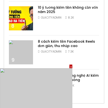
10 ý tưởng kiếm tiền không cần vốn
năm 2025
OLACITYADMIN
8.2K
8
8 cách kiếm tiền Facebook Reels
đơn giản, thu nhập cao
OLACITYADMIN
7.3K
9
X
Top 6 ứng dụng công nghệ AI kiếm
tiền online nhanh chóng
OLACITYADMIN
6.9K
10