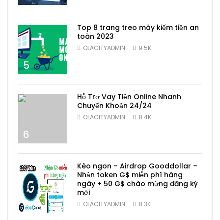
Top 8 trang treo máy kiếm tiền an
toàn 2023
OLACITYADMIN
9.5K
5
Hỗ Trợ Vay Tiền Online Nhanh
Chuyển Khoản 24/24
OLACITYADMIN
8.4K
6
Kèo ngon – Airdrop Gooddollar –
Nhận token G$ miễn phí hàng
ngày + 50 G$ chào mừng đăng ký
mới
7
OLACITYADMIN
8.3K