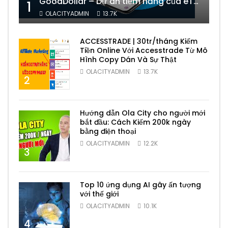
GoodDollar – Dự án tiềm năng của eToro có phải lừa đảo hay không?
1
OLACITYADMIN
13.7K
ACCESSTRADE | 30tr/tháng Kiếm
Tiền Online Với Accesstrade Từ Mô
Hình Copy Dán Và Sự Thật
OLACITYADMIN
13.7K
2
Hướng dẫn Ola City cho người mới
bắt đầu: Cách Kiếm 200k ngày
bằng điện thoại
OLACITYADMIN
12.2K
3
Top 10 ứng dụng AI gây ấn tượng
với thế giới
OLACITYADMIN
10.1K
4