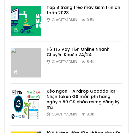
Top 8 trang treo máy kiếm tiền an
toàn 2023
OLACITYADMIN
9.5K
5
Hỗ Trợ Vay Tiền Online Nhanh
Chuyển Khoản 24/24
OLACITYADMIN
8.4K
6
Kèo ngon – Airdrop Gooddollar –
Nhận token G$ miễn phí hàng
ngày + 50 G$ chào mừng đăng ký
mới
7
OLACITYADMIN
8.3K