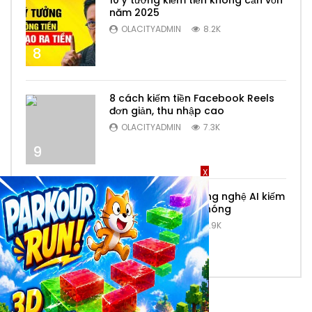
10 ý tưởng kiếm tiền không cần vốn
năm 2025
OLACITYADMIN
8.2K
8
8 cách kiếm tiền Facebook Reels
đơn giản, thu nhập cao
OLACITYADMIN
7.3K
9
X
Top 6 ứng dụng công nghệ AI kiếm
tiền online nhanh chóng
OLACITYADMIN
6.9K
10