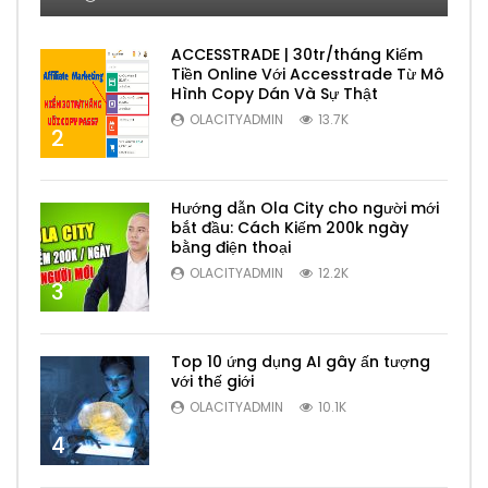
ACCESSTRADE | 30tr/tháng Kiếm
Tiền Online Với Accesstrade Từ Mô
Hình Copy Dán Và Sự Thật
OLACITYADMIN
13.7K
2
Hướng dẫn Ola City cho người mới
bắt đầu: Cách Kiếm 200k ngày
bằng điện thoại
OLACITYADMIN
12.2K
3
Top 10 ứng dụng AI gây ấn tượng
với thế giới
OLACITYADMIN
10.1K
4