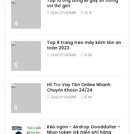
Top 10 ứng dụng AI gây ấn tượng
với thế giới
OLACITYADMIN
10.1K
4
Top 8 trang treo máy kiếm tiền an
toàn 2023
OLACITYADMIN
9.5K
5
Hỗ Trợ Vay Tiền Online Nhanh
Chuyển Khoản 24/24
OLACITYADMIN
8.4K
6
Kèo ngon – Airdrop Gooddollar –
Nhận token G$ miễn phí hàng