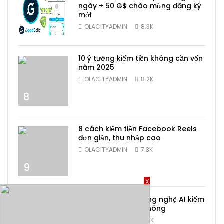
ngày + 50 G$ chào mừng đăng ký
mới
7
OLACITYADMIN
8.3K
10 ý tưởng kiếm tiền không cần vốn
năm 2025
OLACITYADMIN
8.2K
8
8 cách kiếm tiền Facebook Reels
đơn giản, thu nhập cao
OLACITYADMIN
7.3K
9
X
Top 6 ứng dụng công nghệ AI kiếm
tiền online nhanh chóng
OLACITYADMIN
6.9K