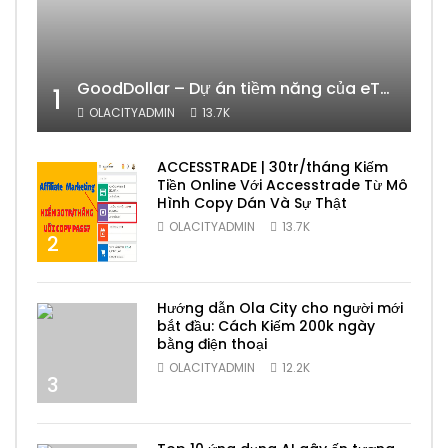
GoodDollar – Dự án tiềm năng của eToro có phải lừa đảo hay không?
1
OLACITYADMIN
13.7K
ACCESSTRADE | 30tr/tháng Kiếm
Tiền Online Với Accesstrade Từ Mô
Hình Copy Dán Và Sự Thật
OLACITYADMIN
13.7K
2
Hướng dẫn Ola City cho người mới
bắt đầu: Cách Kiếm 200k ngày
bằng điện thoại
OLACITYADMIN
12.2K
3