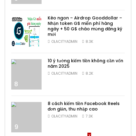
Kèo ngon – Airdrop Gooddollar –
Nhận token G$ miễn phí hàng
ngày + 50 G$ chào mừng đăng ký
mới
7
OLACITYADMIN
8.3K
10 ý tưởng kiếm tiền không cần vốn
năm 2025
OLACITYADMIN
8.2K
8
8 cách kiếm tiền Facebook Reels
đơn giản, thu nhập cao
OLACITYADMIN
7.3K
9
X