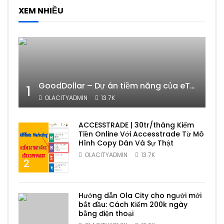
XEM NHIỀU
GoodDollar – Dự án tiềm năng của eToro có phải lừa đảo hay không?
1
OLACITYADMIN
13.7K
ACCESSTRADE | 30tr/tháng Kiếm
Tiền Online Với Accesstrade Từ Mô
Hình Copy Dán Và Sự Thật
OLACITYADMIN
13.7K
2
Hướng dẫn Ola City cho người mới
bắt đầu: Cách Kiếm 200k ngày
bằng điện thoại