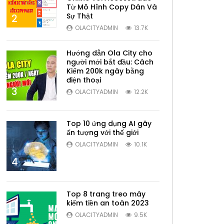
Từ Mô Hình Copy Dán Và
Sự Thật
2
OLACITYADMIN
13.7K
Hướng dẫn Ola City cho
người mới bắt đầu: Cách
Kiếm 200k ngày bằng
điện thoại
3
OLACITYADMIN
12.2K
Top 10 ứng dụng AI gây
ấn tượng với thế giới
OLACITYADMIN
10.1K
4
Top 8 trang treo máy
kiếm tiền an toàn 2023
OLACITYADMIN
9.5K