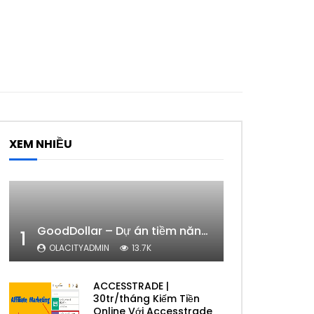
XEM NHIỀU
GoodDollar – Dự án tiềm năng của eToro có phải lừa đảo hay không?
1
OLACITYADMIN
13.7K
ACCESSTRADE |
30tr/tháng Kiếm Tiền
Online Với Accesstrade