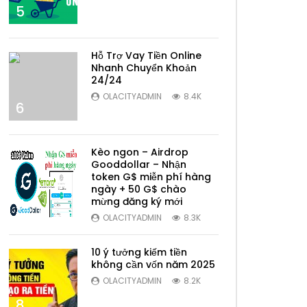
5
Hỗ Trợ Vay Tiền Online
Nhanh Chuyển Khoản
24/24
OLACITYADMIN
8.4K
6
Kèo ngon – Airdrop
Gooddollar – Nhận
token G$ miễn phí hàng
ngày + 50 G$ chào
mừng đăng ký mới
7
OLACITYADMIN
8.3K
10 ý tưởng kiếm tiền
không cần vốn năm 2025
OLACITYADMIN
8.2K
8