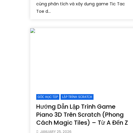
cùng phân tích và xây dựng game Tic Tac
Toe d...
GÓC HỌC TẬP
LẬP TRÌNH SCRATCH
Hướng Dẫn Lập Trình Game
Piano 3D Trên Scratch (Phong
Cách Magic Tiles) – Từ A Đến Z
JANUARY 25, 2026