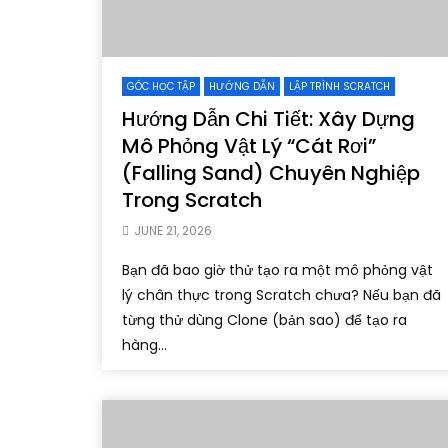
GÓC HỌC TẬP
HƯỚNG DẪN
LẬP TRÌNH SCRATCH
Hướng Dẫn Chi Tiết: Xây Dựng
Mô Phỏng Vật Lý “Cát Rơi”
(Falling Sand) Chuyên Nghiệp
Trong Scratch
JUNE 21, 2026
Bạn đã bao giờ thử tạo ra một mô phỏng vật
lý chân thực trong Scratch chưa? Nếu bạn đã
từng thử dùng Clone (bản sao) để tạo ra
hàng...