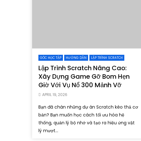
GÓC HỌC TẬP
HƯỚNG DẪN
LẬP TRÌNH SCRATCH
Lập Trình Scratch Nâng Cao:
Xây Dựng Game Gỡ Bom Hẹn
Giờ Với Vụ Nổ 300 Mảnh Vỡ
APRIL 19, 2026
Bạn đã chán những dự án Scratch kéo thả cơ
bản? Bạn muốn học cách tối ưu hóa hệ
thống, quản lý bộ nhớ và tạo ra hiệu ứng vật
lý mượt...