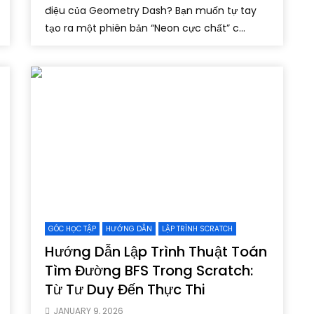
điệu của Geometry Dash? Bạn muốn tự tay
tạo ra một phiên bản “Neon cực chất” c...
GÓC HỌC TẬP
HƯỚNG DẪN
LẬP TRÌNH SCRATCH
Hướng Dẫn Lập Trình Thuật Toán
Tìm Đường BFS Trong Scratch:
Từ Tư Duy Đến Thực Thi
JANUARY 9, 2026