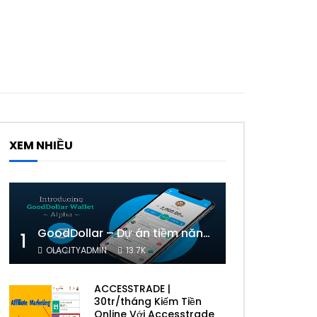
XEM NHIỀU
GoodDollar – Dự án tiềm năng của eToro có phải lừa đảo hay không?
1
OLACITYADMIN
13.7K
ACCESSTRADE |
30tr/tháng Kiếm Tiền
Online Với Accesstrade