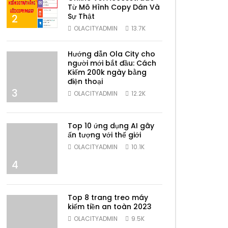
Từ Mô Hình Copy Dán Và
Sự Thật
2
OLACITYADMIN
13.7K
Hướng dẫn Ola City cho
người mới bắt đầu: Cách
Kiếm 200k ngày bằng
điện thoại
3
OLACITYADMIN
12.2K
Top 10 ứng dụng AI gây
ấn tượng với thế giới
OLACITYADMIN
10.1K
4
Top 8 trang treo máy
kiếm tiền an toàn 2023
OLACITYADMIN
9.5K