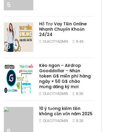
5
Hỗ Trợ Vay Tiền Online
Nhanh Chuyển Khoản
24/24
OLACITYADMIN
8.4K
6
Kèo ngon – Airdrop
Gooddollar – Nhận
token G$ miễn phí hàng
ngày + 50 G$ chào
mừng đăng ký mới
7
OLACITYADMIN
8.3K
10 ý tưởng kiếm tiền
không cần vốn năm 2025
OLACITYADMIN
8.2K
8