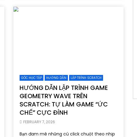
GÓC HỌC TẬP
HƯỚNG DẪN
LẬP TRÌNH SCRATCH
HƯỚNG DẪN LẬP TRÌNH GAME
GEOMETRY WAVE TRÊN
SCRATCH: TỰ LÀM GAME “ỨC
CHẾ” CỰC ĐỈNH
FEBRUARY 7, 2026
Bạn đam mê những cú click chuột theo nhịp