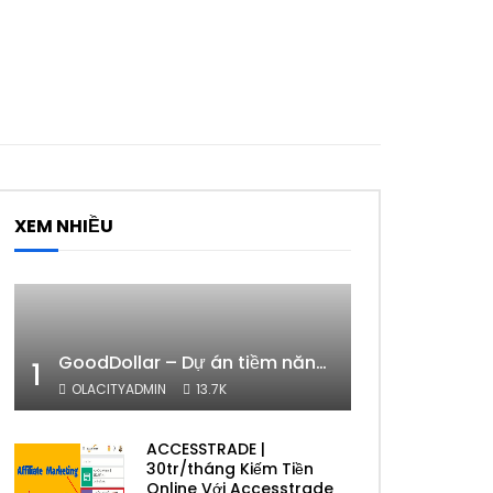
XEM NHIỀU
GoodDollar – Dự án tiềm năng của eToro có phải lừa đảo hay không?
1
OLACITYADMIN
13.7K
ACCESSTRADE |
30tr/tháng Kiếm Tiền
Online Với Accesstrade