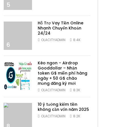
5
Hỗ Trợ Vay Tiền Online
Nhanh Chuyển Khoản
24/24
OLACITYADMIN
8.4K
6
Kèo ngon – Airdrop
Gooddollar – Nhận
token G$ miễn phí hàng
ngày + 50 G$ chào
mừng đăng ký mới
7
OLACITYADMIN
8.3K
10 ý tưởng kiếm tiền
không cần vốn năm 2025
OLACITYADMIN
8.2K
8