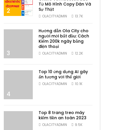
Từ Mô Hình Copy Dán Và
Sự Thật
2
OLACITYADMIN
13.7K
Hướng dẫn Ola City cho
người mới bắt đầu: Cách
Kiếm 200k ngày bằng
điện thoại
3
OLACITYADMIN
12.2K
Top 10 ứng dụng AI gây
ấn tượng với thế giới
OLACITYADMIN
10.1K
4
Top 8 trang treo máy
kiếm tiền an toàn 2023
OLACITYADMIN
9.5K