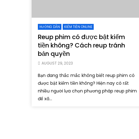
HƯỚNG DẪN
KIẾM TIỀN ONLINE
Reup phim có được bật kiếm
tiền không? Cách reup tránh
bản quyền
AUGUST 29, 2023
Bạn đang thắc mắc không biết reup phim có
được bật kiếm tiền không? Hiện nay có rất
nhiều người lựa chọn phương pháp reup phim
để xâ...