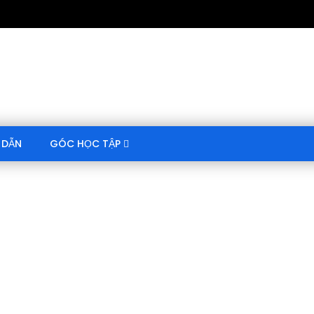
 DẪN
GÓC HỌC TẬP