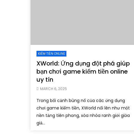
KIẾM TIỀN ONLINE
XWorld: Ứng dụng đột phá giúp
bạn chơi game kiếm tiền online
uy tín
MARCH 6, 2025
Trong bối cảnh bùng nổ của các ứng dụng
chơi game kiếm tiền, XWorld nổi lên như một
nền tảng tiên phong, xóa nhòa ranh giới giữa
giả...