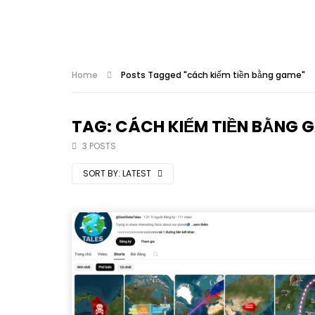
Home
Posts Tagged "cách kiếm tiền bằng game"
TAG: CÁCH KIẾM TIỀN BẰNG 
3 POSTS
SORT BY:
LATEST