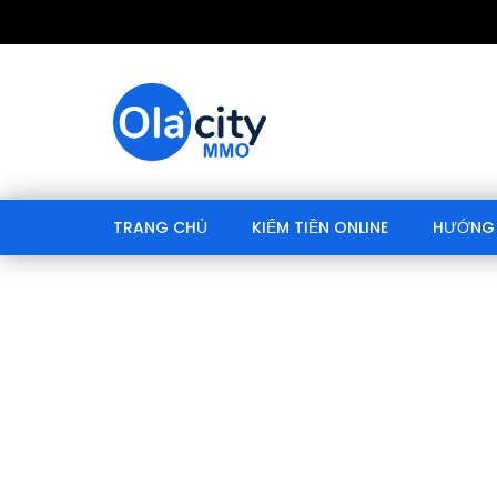
TRANG CHỦ
KIẾM TIỀN ONLINE
HƯỚNG