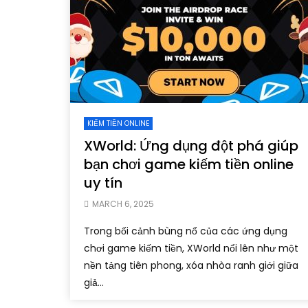
KIẾM TIỀN ONLINE
XWorld: Ứng dụng đột phá giúp
bạn chơi game kiếm tiền online
uy tín
MARCH 6, 2025
Trong bối cảnh bùng nổ của các ứng dụng
chơi game kiếm tiền, XWorld nổi lên như một
nền tảng tiên phong, xóa nhòa ranh giới giữa
giả...