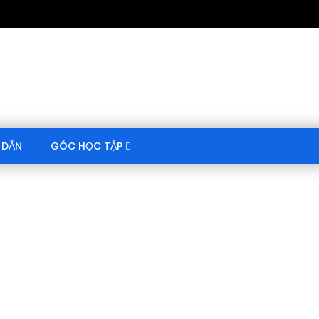
 DẪN
GÓC HỌC TẬP