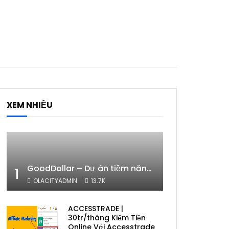
XEM NHIỀU
GoodDollar – Dự án tiềm năng của eToro có phải lừa đảo hay không?
1
OLACITYADMIN
13.7K
ACCESSTRADE |
30tr/tháng Kiếm Tiền
Online Với Accesstrade