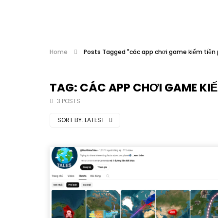
Home
Posts Tagged "các app chơi game kiếm tiền 
TAG: CÁC APP CHƠI GAME KIẾ
3 POSTS
SORT BY:
LATEST