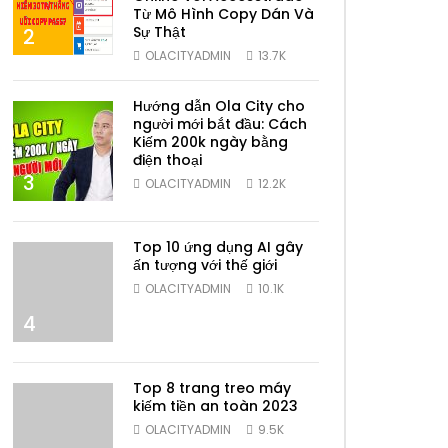
Từ Mô Hình Copy Dán Và
Sự Thật
2
OLACITYADMIN
13.7K
Hướng dẫn Ola City cho
người mới bắt đầu: Cách
Kiếm 200k ngày bằng
điện thoại
3
OLACITYADMIN
12.2K
Top 10 ứng dụng AI gây
ấn tượng với thế giới
OLACITYADMIN
10.1K
4
Top 8 trang treo máy
kiếm tiền an toàn 2023
OLACITYADMIN
9.5K