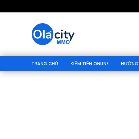
TRANG CHỦ
KIẾM TIỀN ONLINE
HƯỚNG