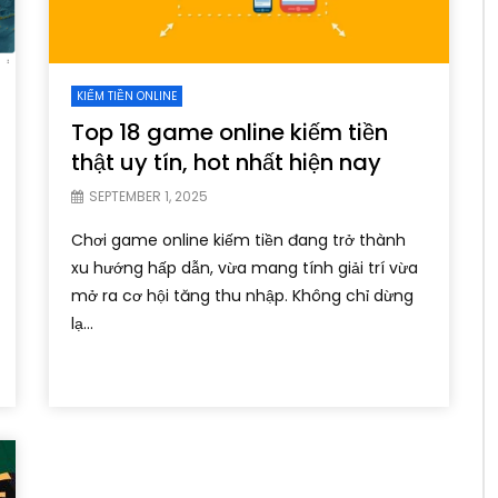
KIẾM TIỀN ONLINE
Top 18 game online kiếm tiền
thật uy tín, hot nhất hiện nay
SEPTEMBER 1, 2025
Chơi game online kiếm tiền đang trở thành
xu hướng hấp dẫn, vừa mang tính giải trí vừa
mở ra cơ hội tăng thu nhập. Không chỉ dừng
lạ...