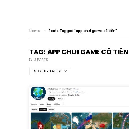
Home
Posts Tagged "app chơi game có tiền"
TAG: APP CHƠI GAME CÓ TIỀN
3 POSTS
SORT BY:
LATEST