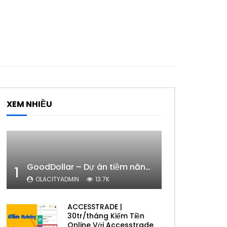
XEM NHIỀU
GoodDollar – Dự án tiềm năng của eToro có phải lừa đảo hay không?
1
OLACITYADMIN
13.7K
ACCESSTRADE |
30tr/tháng Kiếm Tiền
Online Với Accesstrade