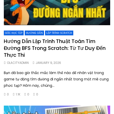
GÓC HỌC TẬP
HƯỚNG DẪN
LẬP TRÌNH SCRATCH
Hướng Dẫn Lập Trình Thuật Toán Tìm
Đường BFS Trong Scratch: Từ Tư Duy Đến
Thực Thi
OLACITYADMIN
JANUARY 9, 2026
Bạn đã bao giờ thắc mắc làm thế nào để nhân vật trong
game tự động tìm đường đi ngắn nhất trong một mê cung
phức tạp? Hôm nay, chúng...
0
1.1K
0
0