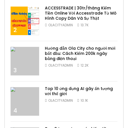
ACCESSTRADE | 30tr/tháng Kiếm
Tiền Online Với Accesstrade Từ Mô
Hình Copy Dán Và Sự Thật
OLACITYADMIN
13.7K
2
Hướng dẫn Ola City cho người mới
bắt đầu: Cách Kiếm 200k ngày
bằng điện thoại
OLACITYADMIN
12.2K
3
Top 10 ứng dụng AI gây ấn tượng
với thế giới
OLACITYADMIN
10.1K
4