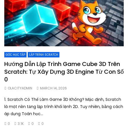
GÓC HỌC TẬP
LẬP TRÌNH SCRATCH
Hướng Dẫn Lập Trình Game Cube 3D Trên
Scratch: Tự Xây Dựng 3D Engine Từ Con Số
0
OLACITYADMIN
MARCH 14, 2026
1. Scratch Có Thể Làm Game 3D Không? Mặc định, Scratch
là một nền tảng lập trình khối lệnh 2D. Tuy nhiên, bằng cách
áp dụng Toán học...
0
3.1K
0
0