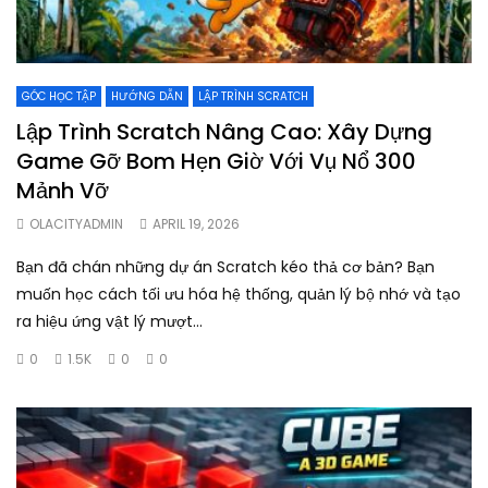
GÓC HỌC TẬP
HƯỚNG DẪN
LẬP TRÌNH SCRATCH
Lập Trình Scratch Nâng Cao: Xây Dựng
Game Gỡ Bom Hẹn Giờ Với Vụ Nổ 300
Mảnh Vỡ
OLACITYADMIN
APRIL 19, 2026
Bạn đã chán những dự án Scratch kéo thả cơ bản? Bạn
muốn học cách tối ưu hóa hệ thống, quản lý bộ nhớ và tạo
ra hiệu ứng vật lý mượt...
0
1.5K
0
0