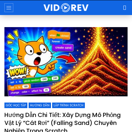
GÓC HỌC TẬP
HƯỚNG DẪN
LẬP TRÌNH SCRATCH
Hướng Dẫn Chi Tiết: Xây Dựng Mô Phỏng
Vật Lý “Cát Rơi” (Falling Sand) Chuyên
Nghiệp Trong Scratch