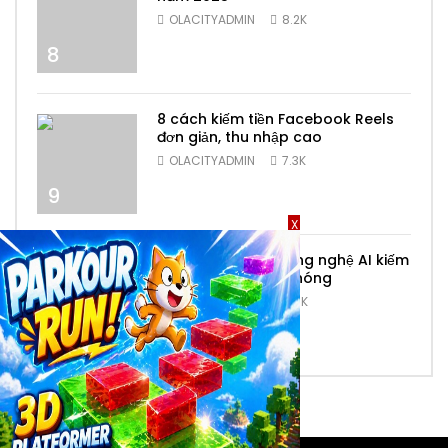
OLACITYADMIN
8.2K
8
8 cách kiếm tiền Facebook Reels
đơn giản, thu nhập cao
OLACITYADMIN
7.3K
9
X
Top 6 ứng dụng công nghệ AI kiếm
tiền online nhanh chóng
OLACITYADMIN
6.9K
10