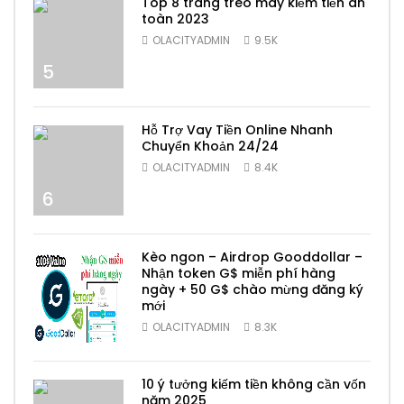
Top 8 trang treo máy kiếm tiền an
toàn 2023
OLACITYADMIN
9.5K
5
Hỗ Trợ Vay Tiền Online Nhanh
Chuyển Khoản 24/24
OLACITYADMIN
8.4K
6
Kèo ngon – Airdrop Gooddollar –
Nhận token G$ miễn phí hàng
ngày + 50 G$ chào mừng đăng ký
mới
7
OLACITYADMIN
8.3K
10 ý tưởng kiếm tiền không cần vốn
năm 2025