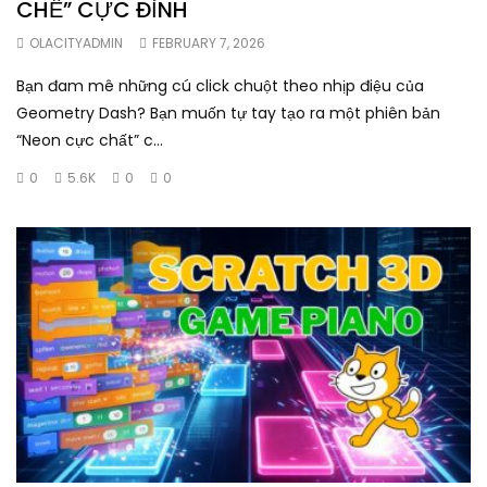
CHẾ” CỰC ĐỈNH
OLACITYADMIN
FEBRUARY 7, 2026
Bạn đam mê những cú click chuột theo nhịp điệu của
Geometry Dash? Bạn muốn tự tay tạo ra một phiên bản
“Neon cực chất” c...
0
5.6K
0
0