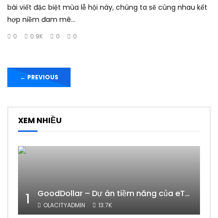
bài viết đặc biệt mùa lễ hội này, chúng ta sẽ cùng nhau kết
hợp niềm đam mê...
0
0.9K
0
0
←
PREVIOUS
XEM NHIỀU
GoodDollar – Dự án tiềm năng của eToro có phải lừa đảo hay không?
1
OLACITYADMIN
13.7K