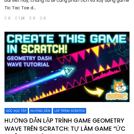
bài viết này, chúng ta sẽ cùng phân tích và xây dựng game
Tic Tac Toe d...
0
1.2K
0
0
GÓC HỌC TẬP
HƯỚNG DẪN
LẬP TRÌNH SCRATCH
HƯỚNG DẪN LẬP TRÌNH GAME GEOMETRY
WAVE TRÊN SCRATCH: TỰ LÀM GAME “ỨC