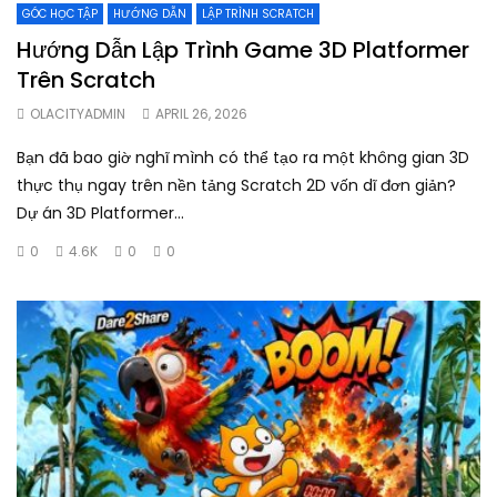
GÓC HỌC TẬP
HƯỚNG DẪN
LẬP TRÌNH SCRATCH
Hướng Dẫn Lập Trình Game 3D Platformer
Trên Scratch
OLACITYADMIN
APRIL 26, 2026
Bạn đã bao giờ nghĩ mình có thể tạo ra một không gian 3D
thực thụ ngay trên nền tảng Scratch 2D vốn dĩ đơn giản?
Dự án 3D Platformer...
0
4.6K
0
0