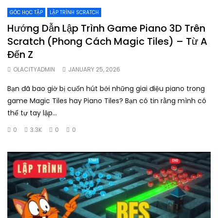
GÓC HỌC TẬP
LẬP TRÌNH SCRATCH
Hướng Dẫn Lập Trình Game Piano 3D Trên
Scratch (Phong Cách Magic Tiles) – Từ A
Đến Z
OLACITYADMIN
JANUARY 25, 2026
Bạn đã bao giờ bị cuốn hút bởi những giai điệu piano trong
game Magic Tiles hay Piano Tiles? Bạn có tin rằng mình có
thể tự tay lập...
0
3.3K
0
0