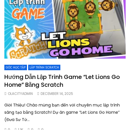
GÓC HỌC TẬP
LẬP TRÌNH SCRATCH
Hướng Dẫn Lập Trình Game “Let Lions Go
Home” Bằng Scratch
OLACITYADMIN
DECEMBER 14, 2025
Giới Thiệu! Chào mừng bạn đến với chuyên mục lập trình
sáng tạo bằng Scratch! Dự án game “Let Lions Go Home”
(Đưa Sư Tử...
0
1.1K
0
0