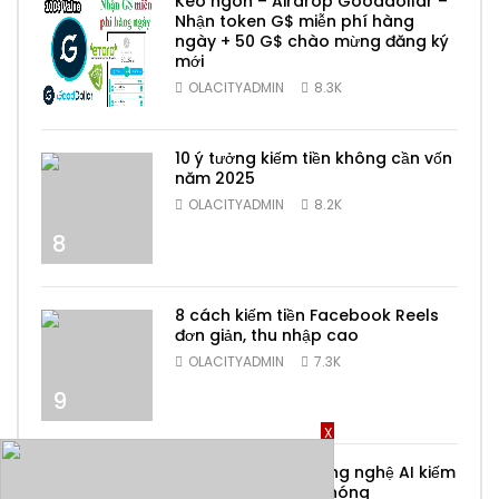
Kèo ngon – Airdrop Gooddollar –
Nhận token G$ miễn phí hàng
ngày + 50 G$ chào mừng đăng ký
mới
7
OLACITYADMIN
8.3K
10 ý tưởng kiếm tiền không cần vốn
năm 2025
OLACITYADMIN
8.2K
8
8 cách kiếm tiền Facebook Reels
đơn giản, thu nhập cao
OLACITYADMIN
7.3K
9
X
Top 6 ứng dụng công nghệ AI kiếm
tiền online nhanh chóng