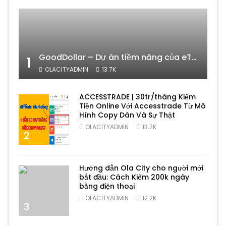
GoodDollar – Dự án tiềm năng của eToro có phải lừa đảo hay không?
1
OLACITYADMIN
13.7K
ACCESSTRADE | 30tr/tháng Kiếm
Tiền Online Với Accesstrade Từ Mô
Hình Copy Dán Và Sự Thật
OLACITYADMIN
13.7K
2
Hướng dẫn Ola City cho người mới
bắt đầu: Cách Kiếm 200k ngày
bằng điện thoại
OLACITYADMIN
12.2K
3