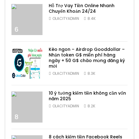
Hỗ Trợ Vay Tiền Online Nhanh
Chuyển Khoản 24/24
OLACITYADMIN
8.4K
6
Kèo ngon – Airdrop Gooddollar –
Nhận token G$ miễn phí hàng
ngày + 50 G$ chào mừng đăng ký
mới
7
OLACITYADMIN
8.3K
10 ý tưởng kiếm tiền không cần vốn
năm 2025
OLACITYADMIN
8.2K
8
8 cách kiếm tiền Facebook Reels