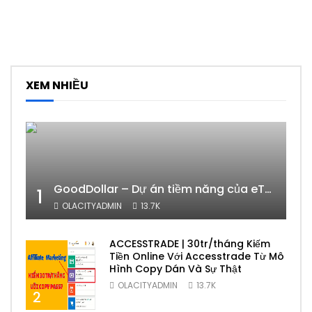
XEM NHIỀU
GoodDollar – Dự án tiềm năng của eToro có phải lừa đảo hay không?
1
OLACITYADMIN
13.7K
ACCESSTRADE | 30tr/tháng Kiếm
Tiền Online Với Accesstrade Từ Mô
Hình Copy Dán Và Sự Thật
OLACITYADMIN
13.7K
2