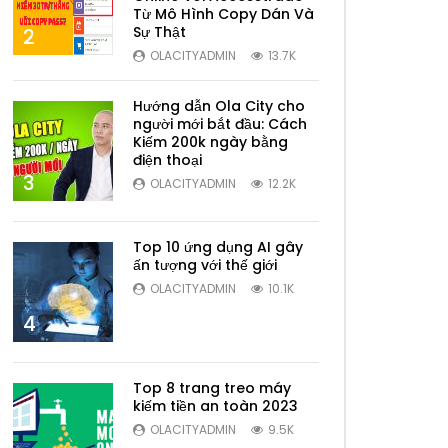
Từ Mô Hình Copy Dán Và
Sự Thật
2
OLACITYADMIN
13.7K
Hướng dẫn Ola City cho
người mới bắt đầu: Cách
Kiếm 200k ngày bằng
điện thoại
3
OLACITYADMIN
12.2K
Top 10 ứng dụng AI gây
ấn tượng với thế giới
OLACITYADMIN
10.1K
4
Top 8 trang treo máy
kiếm tiền an toàn 2023
OLACITYADMIN
9.5K