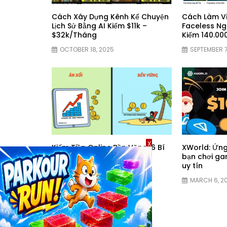
Cách Xây Dựng Kênh Kể Chuyện
Cách Làm V
Lịch Sử Bằng AI Kiếm $11k –
Faceless Ngá
$32k/Tháng
Kiếm 140.0
OCTOBER 18, 2025
SEPTEMBER 7
X
Kiếm Tiền Online Bền Vững: 6 Bí
XWorld: Ứng
Mật Giúp Bạn Xây Dựng Thu
bạn chơi gam
Nhập Ổn Định
uy tín
AUGUST 15, 2025
MARCH 6, 2