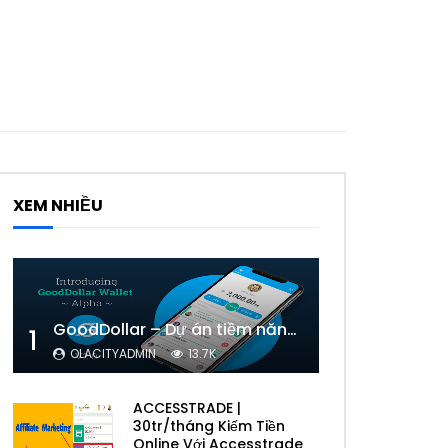
XEM NHIỀU
GoodDollar – Dự án tiềm năng của eToro có phải lừa đảo hay không?
1
OLACITYADMIN
13.7K
ACCESSTRADE |
30tr/tháng Kiếm Tiền
Online Với Accesstrade