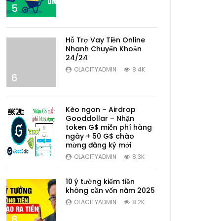
5
Hỗ Trợ Vay Tiền Online
Nhanh Chuyển Khoản
24/24
OLACITYADMIN
8.4K
6
Kèo ngon – Airdrop
Gooddollar – Nhận
token G$ miễn phí hàng
ngày + 50 G$ chào
mừng đăng ký mới
7
OLACITYADMIN
8.3K
10 ý tưởng kiếm tiền
không cần vốn năm 2025
OLACITYADMIN
8.2K
8