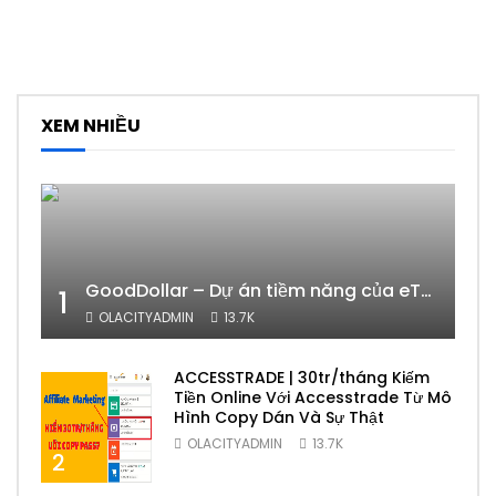
XEM NHIỀU
GoodDollar – Dự án tiềm năng của eToro có phải lừa đảo hay không?
1
OLACITYADMIN
13.7K
ACCESSTRADE | 30tr/tháng Kiếm
Tiền Online Với Accesstrade Từ Mô
Hình Copy Dán Và Sự Thật
OLACITYADMIN
13.7K
2