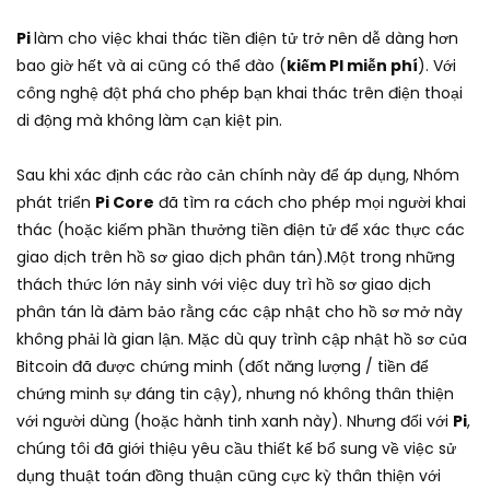
Pi
làm cho việc khai thác tiền điện tử trở nên dễ dàng hơn
bao giờ hết và ai cũng có thể đào (
kiếm PI miễn phí
). Với
công nghệ đột phá cho phép bạn khai thác trên điện thoại
di động mà không làm cạn kiệt pin.
Sau khi xác định các rào cản chính này để áp dụng, Nhóm
phát triển
Pi Core
đã tìm ra cách cho phép mọi người khai
thác (hoặc kiếm phần thưởng tiền điện tử để xác thực các
giao dịch trên hồ sơ giao dịch phân tán).Một trong những
thách thức lớn nảy sinh với việc duy trì hồ sơ giao dịch
phân tán là đảm bảo rằng các cập nhật cho hồ sơ mở này
không phải là gian lận. Mặc dù quy trình cập nhật hồ sơ của
Bitcoin đã được chứng minh (đốt năng lượng / tiền để
chứng minh sự đáng tin cậy), nhưng nó không thân thiện
với người dùng (hoặc hành tinh xanh này). Nhưng đối với
Pi
,
chúng tôi đã giới thiệu yêu cầu thiết kế bổ sung về việc sử
dụng thuật toán đồng thuận cũng cực kỳ thân thiện với