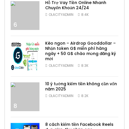
Hỗ Trợ Vay Tiền Online Nhanh
Chuyển Khoản 24/24
OLACITYADMIN
8.4K
6
Kèo ngon – Airdrop Gooddollar –
Nhận token G$ miễn phí hàng
ngày + 50 G$ chào mừng đăng ký
mới
7
OLACITYADMIN
8.3K
10 ý tưởng kiếm tiền không cần vốn
năm 2025
OLACITYADMIN
8.2K
8
8 cách kiếm tiền Facebook Reels