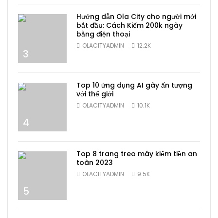
Hướng dẫn Ola City cho người mới
bắt đầu: Cách Kiếm 200k ngày
bằng điện thoại
OLACITYADMIN
12.2K
3
Top 10 ứng dụng AI gây ấn tượng
với thế giới
OLACITYADMIN
10.1K
4
Top 8 trang treo máy kiếm tiền an
toàn 2023
OLACITYADMIN
9.5K
5