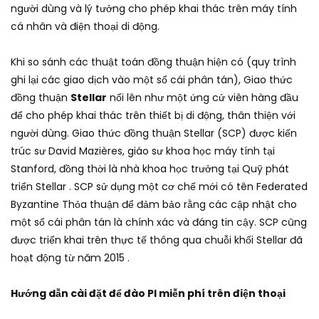
người dùng và lý tưởng cho phép khai thác trên máy tính
cá nhân và điện thoại di động.
Khi so sánh các thuật toán đồng thuận hiện có (quy trình
ghi lại các giao dịch vào một sổ cái phân tán), Giao thức
đồng thuận
Stellar
nổi lên như một ứng cử viên hàng đầu
để cho phép khai thác trên thiết bị di động, thân thiện với
người dùng. Giao thức đồng thuận Stellar (SCP) được kiến ​​
trúc sư David Mazières, giáo sư khoa học máy tính tại
Stanford, đồng thời là nhà khoa học trưởng tại Quỹ phát
triển Stellar . SCP sử dụng một cơ chế mới có tên Federated
Byzantine Thỏa thuận để đảm bảo rằng các cập nhật cho
một sổ cái phân tán là chính xác và đáng tin cậy. SCP cũng
được triển khai trên thực tế thông qua chuỗi khối Stellar đã
hoạt động từ năm 2015 .
Hướng dẫn cài đặt để đào PI miễn phí trên điện thoại