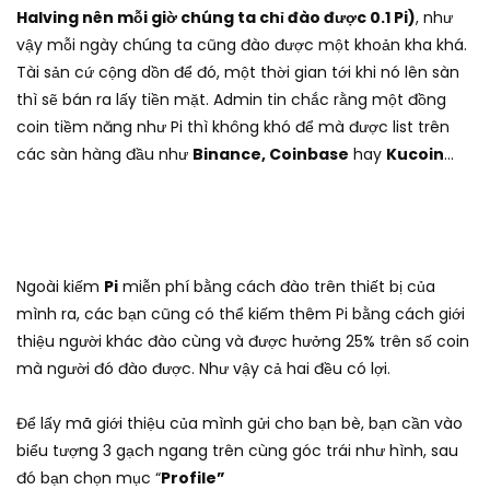
Halving nên mỗi giờ chúng ta chỉ đào được 0.1 Pi)
, như
vậy mỗi ngày chúng ta cũng đào được một khoản kha khá.
Tài sản cứ cộng dồn để đó, một thời gian tới khi nó lên sàn
thì sẽ bán ra lấy tiền mặt. Admin tin chắc rằng một đồng
coin tiềm năng như Pi thì không khó để mà được list trên
các sàn hàng đầu như
Binance, Coinbase
hay
Kucoin
…
Ngoài kiếm
Pi
miễn phí bằng cách đào trên thiết bị của
mình ra, các bạn cũng có thể kiếm thêm Pi bằng cách giới
thiệu người khác đào cùng và được hưởng 25% trên số coin
mà người đó đào được. Như vậy cả hai đều có lợi.
Để lấy mã giới thiệu của mình gửi cho bạn bè, bạn cần vào
biểu tượng 3 gạch ngang trên cùng góc trái như hình, sau
đó bạn chọn mục “
Profile”