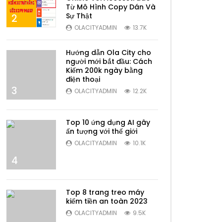
Từ Mô Hình Copy Dán Và
Sự Thật
2
OLACITYADMIN
13.7K
Hướng dẫn Ola City cho
người mới bắt đầu: Cách
Kiếm 200k ngày bằng
điện thoại
3
OLACITYADMIN
12.2K
Top 10 ứng dụng AI gây
ấn tượng với thế giới
OLACITYADMIN
10.1K
4
Top 8 trang treo máy
kiếm tiền an toàn 2023
OLACITYADMIN
9.5K