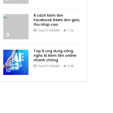
8 cách kiếm tiền
Facebook Reels đơn giản,
thu nhập cao
OLACITYADMIN
7.3K
9
Top 6 ứng dụng công
nghệ AI kiếm tiền online
nhanh chóng
OLACITYADMIN
6.9K
10