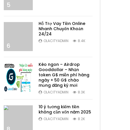
5
Hỗ Trợ Vay Tiền Online
Nhanh Chuyển Khoản
24/24
OLACITYADMIN
8.4K
6
Kèo ngon – Airdrop
Gooddollar – Nhận
token G$ miễn phí hàng
ngày + 50 G$ chào
mừng đăng ký mới
7
OLACITYADMIN
8.3K
10 ý tưởng kiếm tiền
không cần vốn năm 2025
OLACITYADMIN
8.2K
8