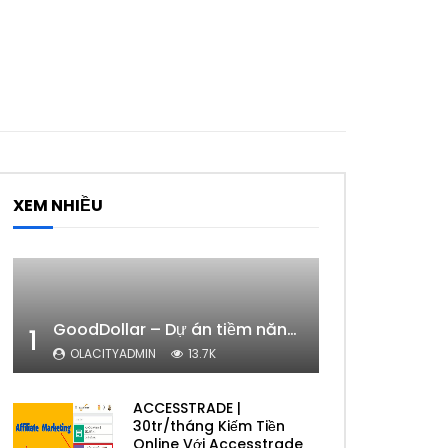
XEM NHIỀU
GoodDollar – Dự án tiềm năng của eToro có phải lừa đảo hay không?
1
OLACITYADMIN
13.7K
ACCESSTRADE |
30tr/tháng Kiếm Tiền
Online Với Accesstrade