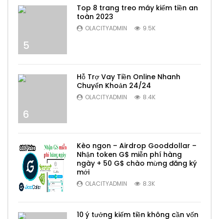
Top 8 trang treo máy kiếm tiền an
toàn 2023
OLACITYADMIN
9.5K
5
Hỗ Trợ Vay Tiền Online Nhanh
Chuyển Khoản 24/24
OLACITYADMIN
8.4K
6
Kèo ngon – Airdrop Gooddollar –
Nhận token G$ miễn phí hàng
ngày + 50 G$ chào mừng đăng ký
mới
7
OLACITYADMIN
8.3K
10 ý tưởng kiếm tiền không cần vốn