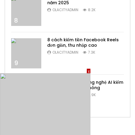
năm 2025
OLACITYADMIN
8.2K
8
8 cách kiếm tiền Facebook Reels
đơn giản, thu nhập cao
OLACITYADMIN
7.3K
9
X
Top 6 ứng dụng công nghệ AI kiếm
tiền online nhanh chóng
OLACITYADMIN
6.9K
10