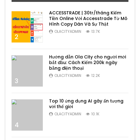
ACCESSTRADE | 30tr/tháng Kiếm
Tiền Online Với Accesstrade Từ Mô
Hình Copy Dán Và Sự Thật
OLACITYADMIN
13.7K
2
Hướng dẫn Ola City cho người mới
bắt đầu: Cách Kiếm 200k ngày
bằng điện thoại
OLACITYADMIN
12.2K
3
Top 10 ứng dụng AI gây ấn tượng
với thế giới
OLACITYADMIN
10.1K
4