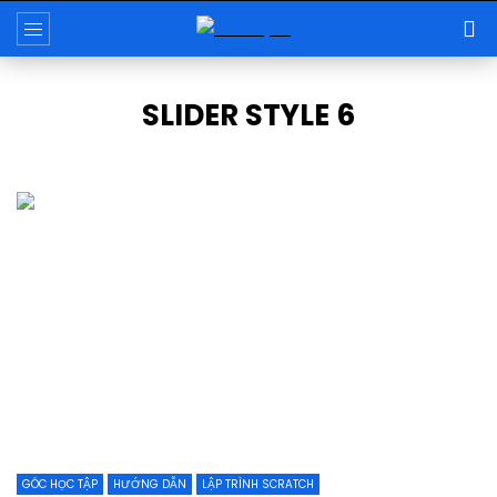
SLIDER STYLE 6
GÓC HỌC TẬP
HƯỚNG DẪN
LẬP TRÌNH SCRATCH