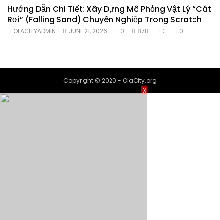
Hướng Dẫn Chi Tiết: Xây Dựng Mô Phỏng Vật Lý “Cát
Rơi” (Falling Sand) Chuyên Nghiệp Trong Scratch
OLACITYADMIN
JUNE 21, 2026
0
878
0
0
Copyright © 2020 - OlaCity.org
X